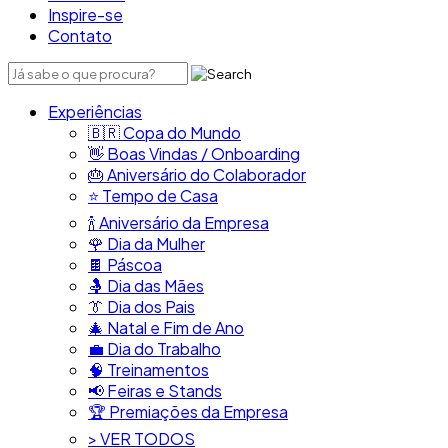
Inspire-se
Contato
Experiências
🇧🇷​ Copa do Mundo
👋​ Boas Vindas / Onboarding
🎂​ Aniversário do Colaborador
⭐​ Tempo de Casa
​🍾​ Aniversário da Empresa
🌹 Dia da Mulher
🍫​ Páscoa
🤱 Dia das Mães
👔​ Dia dos Pais
🎄 Natal e Fim de Ano
💼​ Dia do Trabalho
🧠​ Treinamentos
📢​ Feiras e Stands
🏆 Premiações da Empresa
> VER TODOS