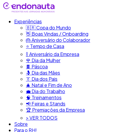
Experiências
🇧🇷​ Copa do Mundo
👋​ Boas Vindas / Onboarding
🎂​ Aniversário do Colaborador
⭐​ Tempo de Casa
​🍾​ Aniversário da Empresa
🌹 Dia da Mulher
🍫​ Páscoa
🤱 Dia das Mães
👔​ Dia dos Pais
🎄 Natal e Fim de Ano
💼​ Dia do Trabalho
🧠​ Treinamentos
📢​ Feiras e Stands
🏆 Premiações da Empresa
> VER TODOS
Sobre
Para o RH!