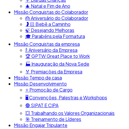
🎄​ Natal e Fim de Ano
Missão Conquistas do Colaborador
🎂​ Aniversário do Colaborador
🤰🏻​ Bebê a Caminho
🍃​ Desejando Melhoras
🎓​ Parabéns pela Formatura
Missão Conquistas da empresa
​🍾​ Aniversário da Empresa
🏆​ GPTW Great Place to Work
🏭​ Inauguração da Nova Sede
🏅 Premiações da Empresa
Missão Tempo de casa
Missão Desenvolvimento
⭐​ Promoção de Cargo
🖥️​ Convenções, Palestras e Workshops
🟢​ SIPAT E CIPA
💥​ Trabalhando os Valores Organizacionais
​🎯​ Treinamento de Líderes
Missão Engajar Tripulante