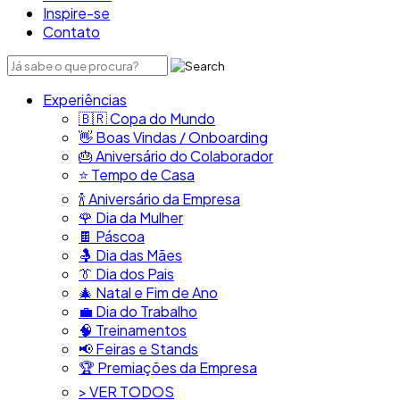
Inspire-se
Contato
Experiências
🇧🇷​ Copa do Mundo
👋​ Boas Vindas / Onboarding
🎂​ Aniversário do Colaborador
⭐​ Tempo de Casa
​🍾​ Aniversário da Empresa
🌹 Dia da Mulher
🍫​ Páscoa
🤱 Dia das Mães
👔​ Dia dos Pais
🎄 Natal e Fim de Ano
💼​ Dia do Trabalho
🧠​ Treinamentos
📢​ Feiras e Stands
🏆 Premiações da Empresa
> VER TODOS