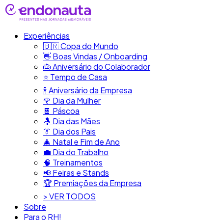
Experiências
🇧🇷​ Copa do Mundo
👋​ Boas Vindas / Onboarding
🎂​ Aniversário do Colaborador
⭐​ Tempo de Casa
​🍾​ Aniversário da Empresa
🌹 Dia da Mulher
🍫​ Páscoa
🤱 Dia das Mães
👔​ Dia dos Pais
🎄 Natal e Fim de Ano
💼​ Dia do Trabalho
🧠​ Treinamentos
📢​ Feiras e Stands
🏆 Premiações da Empresa
> VER TODOS
Sobre
Para o RH!