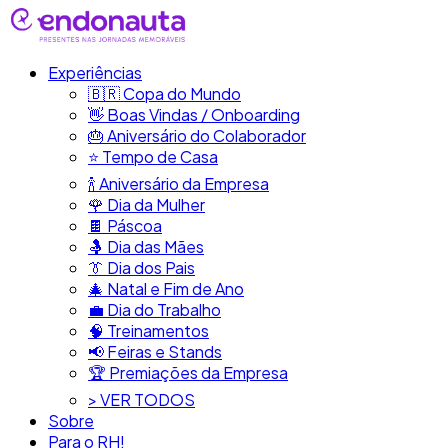
Experiências
🇧🇷​ Copa do Mundo
👋​ Boas Vindas / Onboarding
🎂​ Aniversário do Colaborador
⭐​ Tempo de Casa
​🍾​ Aniversário da Empresa
🌹 Dia da Mulher
🍫​ Páscoa
🤱 Dia das Mães
👔​ Dia dos Pais
🎄 Natal e Fim de Ano
💼​ Dia do Trabalho
🧠​ Treinamentos
📢​ Feiras e Stands
🏆 Premiações da Empresa
> VER TODOS
Sobre
Para o RH!