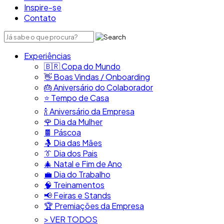
Inspire-se
Contato
Experiências
🇧🇷​ Copa do Mundo
👋​ Boas Vindas / Onboarding
🎂​ Aniversário do Colaborador
⭐​ Tempo de Casa
​🍾​ Aniversário da Empresa
🌹 Dia da Mulher
🍫​ Páscoa
🤱 Dia das Mães
👔​ Dia dos Pais
🎄 Natal e Fim de Ano
💼​ Dia do Trabalho
🧠​ Treinamentos
📢​ Feiras e Stands
🏆 Premiações da Empresa
> VER TODOS