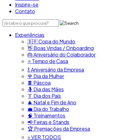
Inspire-se
Contato
Experiências
🇧🇷​ Copa do Mundo
👋​ Boas Vindas / Onboarding
🎂​ Aniversário do Colaborador
⭐​ Tempo de Casa
​🍾​ Aniversário da Empresa
🌹 Dia da Mulher
🍫​ Páscoa
🤱 Dia das Mães
👔​ Dia dos Pais
🎄 Natal e Fim de Ano
💼​ Dia do Trabalho
🧠​ Treinamentos
📢​ Feiras e Stands
🏆 Premiações da Empresa
> VER TODOS