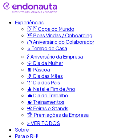
Experiências
🇧🇷​ Copa do Mundo
👋​ Boas Vindas / Onboarding
🎂​ Aniversário do Colaborador
⭐​ Tempo de Casa
​🍾​ Aniversário da Empresa
🌹 Dia da Mulher
🍫​ Páscoa
🤱 Dia das Mães
👔​ Dia dos Pais
🎄 Natal e Fim de Ano
💼​ Dia do Trabalho
🧠​ Treinamentos
📢​ Feiras e Stands
🏆 Premiações da Empresa
> VER TODOS
Sobre
Para o RH!