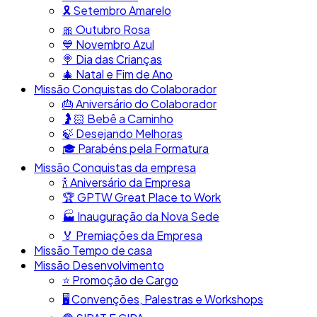
🎗️​​ Setembro Amarelo
🎀​ Outubro Rosa
​💙​ Novembro Azul
🍭​ Dia das Crianças
🎄​ Natal e Fim de Ano
Missão Conquistas do Colaborador
🎂​ Aniversário do Colaborador
🤰🏻​ Bebê a Caminho
🍃​ Desejando Melhoras
🎓​ Parabéns pela Formatura
Missão Conquistas da empresa
​🍾​ Aniversário da Empresa
🏆​ GPTW Great Place to Work
🏭​ Inauguração da Nova Sede
🏅 Premiações da Empresa
Missão Tempo de casa
Missão Desenvolvimento
⭐​ Promoção de Cargo
🖥️​ Convenções, Palestras e Workshops