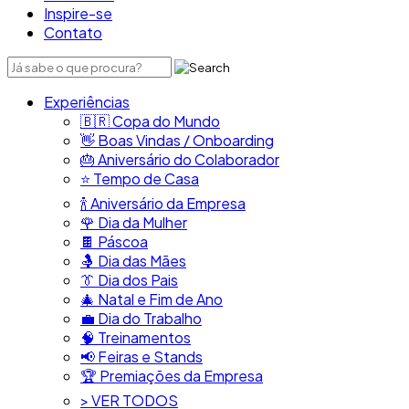
Inspire-se
Contato
Experiências
🇧🇷​ Copa do Mundo
👋​ Boas Vindas / Onboarding
🎂​ Aniversário do Colaborador
⭐​ Tempo de Casa
​🍾​ Aniversário da Empresa
🌹 Dia da Mulher
🍫​ Páscoa
🤱 Dia das Mães
👔​ Dia dos Pais
🎄 Natal e Fim de Ano
💼​ Dia do Trabalho
🧠​ Treinamentos
📢​ Feiras e Stands
🏆 Premiações da Empresa
> VER TODOS