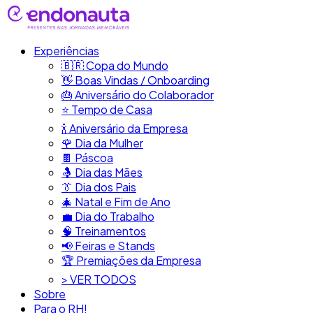
Experiências
🇧🇷​ Copa do Mundo
👋​ Boas Vindas / Onboarding
🎂​ Aniversário do Colaborador
⭐​ Tempo de Casa
​🍾​ Aniversário da Empresa
🌹 Dia da Mulher
🍫​ Páscoa
🤱 Dia das Mães
👔​ Dia dos Pais
🎄 Natal e Fim de Ano
💼​ Dia do Trabalho
🧠​ Treinamentos
📢​ Feiras e Stands
🏆 Premiações da Empresa
> VER TODOS
Sobre
Para o RH!