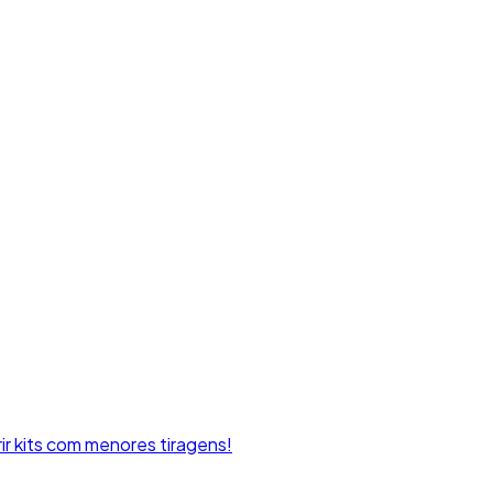
rir kits com menores tiragens!