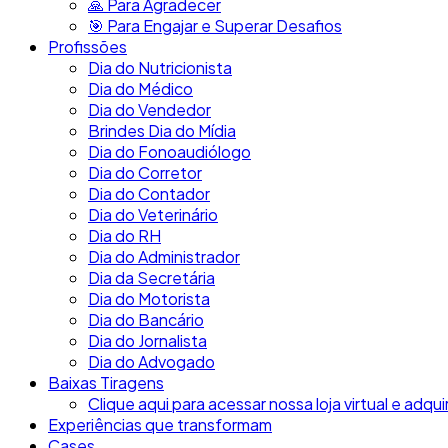
🙏​ Para Agradecer
🎯​ Para Engajar e Superar Desafios
Profissões
Dia do Nutricionista
Dia do Médico
Dia do Vendedor
Brindes Dia do Mídia
Dia do Fonoaudiólogo
Dia do Corretor
Dia do Contador
Dia do Veterinário
Dia do RH
Dia do Administrador
Dia da Secretária
Dia do Motorista
Dia do Bancário
Dia do Jornalista
Dia do Advogado
Baixas Tiragens
Clique aqui para acessar nossa loja virtual e adqui
Experiências que transformam
Cases