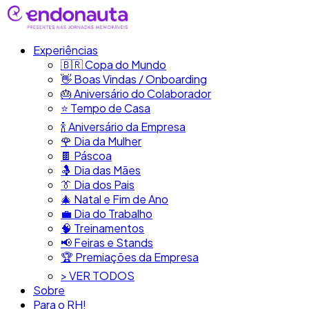
Experiências
🇧🇷​ Copa do Mundo
👋​ Boas Vindas / Onboarding
🎂​ Aniversário do Colaborador
⭐​ Tempo de Casa
​🍾​ Aniversário da Empresa
🌹 Dia da Mulher
🍫​ Páscoa
🤱 Dia das Mães
👔​ Dia dos Pais
🎄 Natal e Fim de Ano
💼​ Dia do Trabalho
🧠​ Treinamentos
📢​ Feiras e Stands
🏆 Premiações da Empresa
> VER TODOS
Sobre
Para o RH!