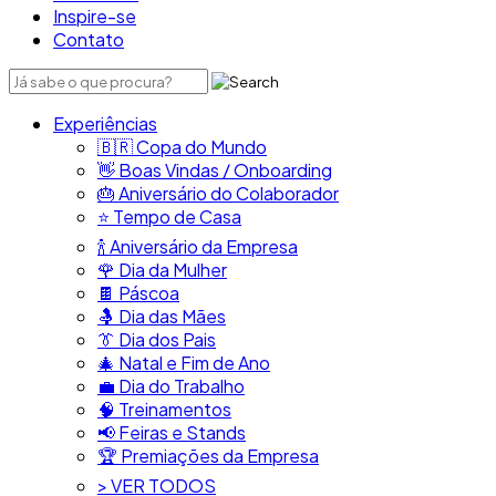
Inspire-se
Contato
Experiências
🇧🇷​ Copa do Mundo
👋​ Boas Vindas / Onboarding
🎂​ Aniversário do Colaborador
⭐​ Tempo de Casa
​🍾​ Aniversário da Empresa
🌹 Dia da Mulher
🍫​ Páscoa
🤱 Dia das Mães
👔​ Dia dos Pais
🎄 Natal e Fim de Ano
💼​ Dia do Trabalho
🧠​ Treinamentos
📢​ Feiras e Stands
🏆 Premiações da Empresa
> VER TODOS