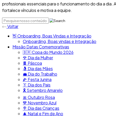
profissionais essenciais para o funcionamento do dia a dia
fortalece vínculos e motiva a equipe.
Voltar
👋​ Onboarding, Boas Vindas e Integração
Onboarding, Boas vindas e Integração
Missão Datas Comemorativas
🇧🇷​ Copa do Mundo 2026
🌹 Dia da Mulher
🍫​ Páscoa
🤱​ Dia das Mães
💼​ Dia do Trabalho
🌽 Festa Junina
👔​ Dia dos Pais
🎗️​​ Setembro Amarelo
🎀​ Outubro Rosa
​💙​ Novembro Azul
🍭​ Dia das Crianças
🎄​ Natal e Fim de Ano