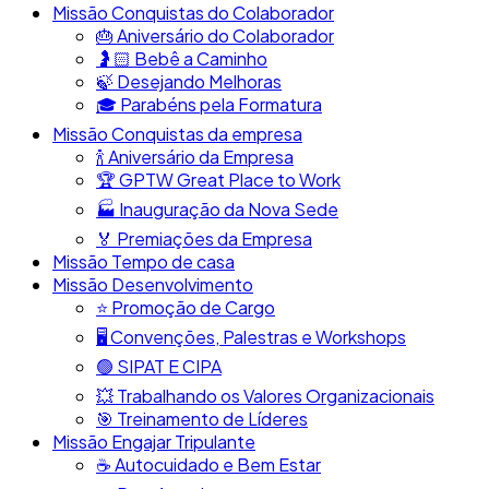
Missão Conquistas do Colaborador
🎂​ Aniversário do Colaborador
🤰🏻​ Bebê a Caminho
🍃​ Desejando Melhoras
🎓​ Parabéns pela Formatura
Missão Conquistas da empresa
​🍾​ Aniversário da Empresa
🏆​ GPTW Great Place to Work
🏭​ Inauguração da Nova Sede
🏅 Premiações da Empresa
Missão Tempo de casa
Missão Desenvolvimento
⭐​ Promoção de Cargo
🖥️​ Convenções, Palestras e Workshops
🟢​ SIPAT E CIPA
💥​ Trabalhando os Valores Organizacionais
​🎯​ Treinamento de Líderes
Missão Engajar Tripulante
☕​ Autocuidado e Bem Estar