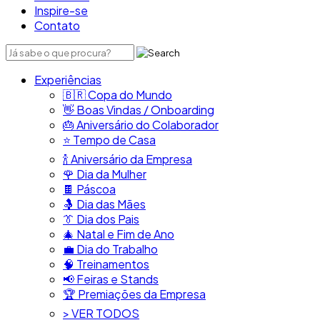
Inspire-se
Contato
Experiências
🇧🇷​ Copa do Mundo
👋​ Boas Vindas / Onboarding
🎂​ Aniversário do Colaborador
⭐​ Tempo de Casa
​🍾​ Aniversário da Empresa
🌹 Dia da Mulher
🍫​ Páscoa
🤱 Dia das Mães
👔​ Dia dos Pais
🎄 Natal e Fim de Ano
💼​ Dia do Trabalho
🧠​ Treinamentos
📢​ Feiras e Stands
🏆 Premiações da Empresa
> VER TODOS