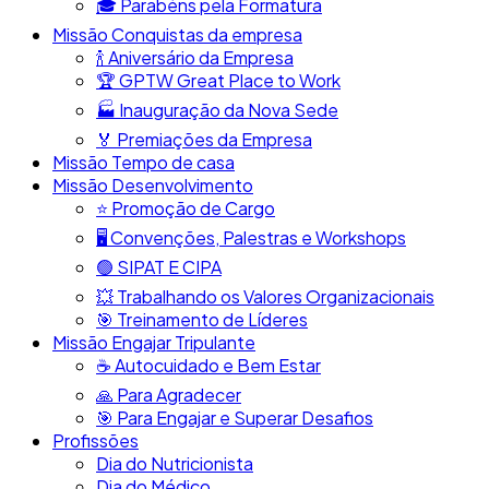
🎓​ Parabéns pela Formatura
Missão Conquistas da empresa
​🍾​ Aniversário da Empresa
🏆​ GPTW Great Place to Work
🏭​ Inauguração da Nova Sede
🏅 Premiações da Empresa
Missão Tempo de casa
Missão Desenvolvimento
⭐​ Promoção de Cargo
🖥️​ Convenções, Palestras e Workshops
🟢​ SIPAT E CIPA
💥​ Trabalhando os Valores Organizacionais
​🎯​ Treinamento de Líderes
Missão Engajar Tripulante
☕​ Autocuidado e Bem Estar
🙏​ Para Agradecer
🎯​ Para Engajar e Superar Desafios
Profissões
Dia do Nutricionista
Dia do Médico