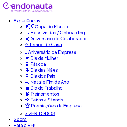
Experiências
🇧🇷​ Copa do Mundo
👋​ Boas Vindas / Onboarding
🎂​ Aniversário do Colaborador
⭐​ Tempo de Casa
​🍾​ Aniversário da Empresa
🌹 Dia da Mulher
🍫​ Páscoa
🤱 Dia das Mães
👔​ Dia dos Pais
🎄 Natal e Fim de Ano
💼​ Dia do Trabalho
🧠​ Treinamentos
📢​ Feiras e Stands
🏆 Premiações da Empresa
> VER TODOS
Sobre
Para o RH!