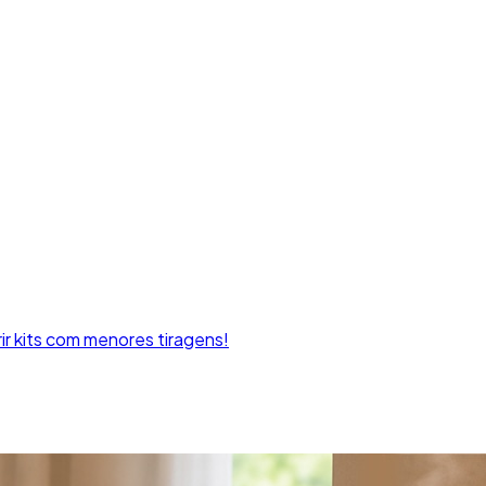
rir kits com menores tiragens!