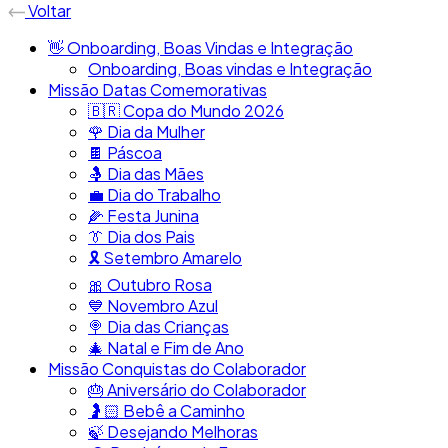
Voltar
👋​ Onboarding, Boas Vindas e Integração
Onboarding, Boas vindas e Integração
Missão Datas Comemorativas
🇧🇷​ Copa do Mundo 2026
🌹 Dia da Mulher
🍫​ Páscoa
🤱​ Dia das Mães
💼​ Dia do Trabalho
🌽 Festa Junina
👔​ Dia dos Pais
🎗️​​ Setembro Amarelo
🎀​ Outubro Rosa
​💙​ Novembro Azul
🍭​ Dia das Crianças
🎄​ Natal e Fim de Ano
Missão Conquistas do Colaborador
🎂​ Aniversário do Colaborador
🤰🏻​ Bebê a Caminho
🍃​ Desejando Melhoras