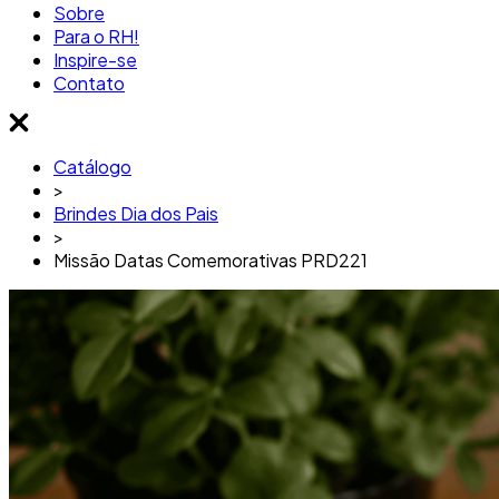
Sobre
Para o RH!
Inspire-se
Contato
Catálogo
>
Brindes Dia dos Pais
>
Missão Datas Comemorativas PRD221