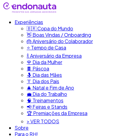
Experiências
🇧🇷​ Copa do Mundo
👋​ Boas Vindas / Onboarding
🎂​ Aniversário do Colaborador
⭐​ Tempo de Casa
​🍾​ Aniversário da Empresa
🌹 Dia da Mulher
🍫​ Páscoa
🤱 Dia das Mães
👔​ Dia dos Pais
🎄 Natal e Fim de Ano
💼​ Dia do Trabalho
🧠​ Treinamentos
📢​ Feiras e Stands
🏆 Premiações da Empresa
> VER TODOS
Sobre
Para o RH!