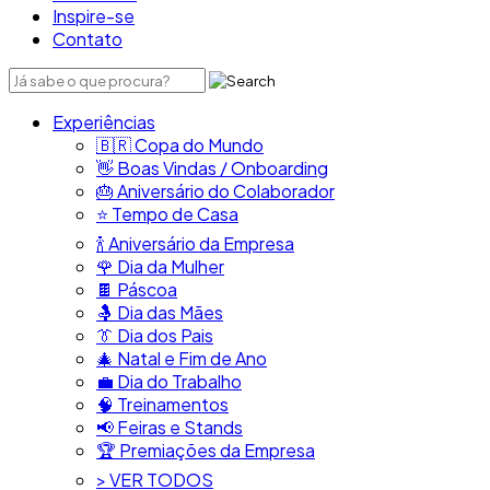
Inspire-se
Contato
Experiências
🇧🇷​ Copa do Mundo
👋​ Boas Vindas / Onboarding
🎂​ Aniversário do Colaborador
⭐​ Tempo de Casa
​🍾​ Aniversário da Empresa
🌹 Dia da Mulher
🍫​ Páscoa
🤱 Dia das Mães
👔​ Dia dos Pais
🎄 Natal e Fim de Ano
💼​ Dia do Trabalho
🧠​ Treinamentos
📢​ Feiras e Stands
🏆 Premiações da Empresa
> VER TODOS