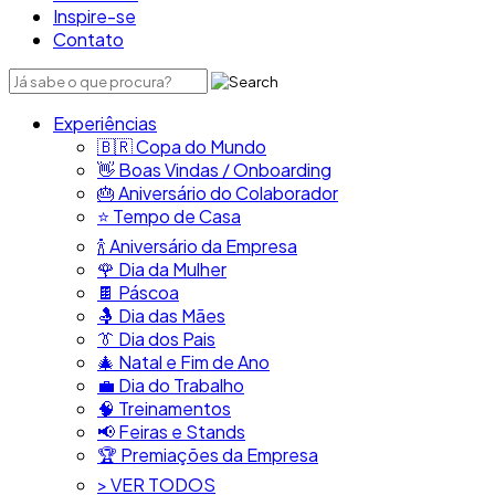
Inspire-se
Contato
Experiências
🇧🇷​ Copa do Mundo
👋​ Boas Vindas / Onboarding
🎂​ Aniversário do Colaborador
⭐​ Tempo de Casa
​🍾​ Aniversário da Empresa
🌹 Dia da Mulher
🍫​ Páscoa
🤱 Dia das Mães
👔​ Dia dos Pais
🎄 Natal e Fim de Ano
💼​ Dia do Trabalho
🧠​ Treinamentos
📢​ Feiras e Stands
🏆 Premiações da Empresa
> VER TODOS