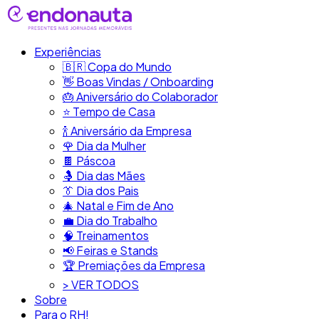
Experiências
🇧🇷​ Copa do Mundo
👋​ Boas Vindas / Onboarding
🎂​ Aniversário do Colaborador
⭐​ Tempo de Casa
​🍾​ Aniversário da Empresa
🌹 Dia da Mulher
🍫​ Páscoa
🤱 Dia das Mães
👔​ Dia dos Pais
🎄 Natal e Fim de Ano
💼​ Dia do Trabalho
🧠​ Treinamentos
📢​ Feiras e Stands
🏆 Premiações da Empresa
> VER TODOS
Sobre
Para o RH!