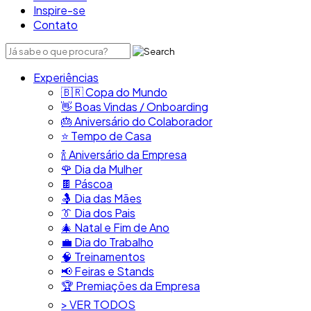
Inspire-se
Contato
Experiências
🇧🇷​ Copa do Mundo
👋​ Boas Vindas / Onboarding
🎂​ Aniversário do Colaborador
⭐​ Tempo de Casa
​🍾​ Aniversário da Empresa
🌹 Dia da Mulher
🍫​ Páscoa
🤱 Dia das Mães
👔​ Dia dos Pais
🎄 Natal e Fim de Ano
💼​ Dia do Trabalho
🧠​ Treinamentos
📢​ Feiras e Stands
🏆 Premiações da Empresa
> VER TODOS