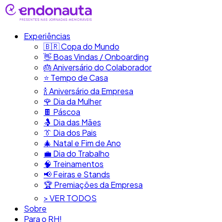
Experiências
🇧🇷​ Copa do Mundo
👋​ Boas Vindas / Onboarding
🎂​ Aniversário do Colaborador
⭐​ Tempo de Casa
​🍾​ Aniversário da Empresa
🌹 Dia da Mulher
🍫​ Páscoa
🤱 Dia das Mães
👔​ Dia dos Pais
🎄 Natal e Fim de Ano
💼​ Dia do Trabalho
🧠​ Treinamentos
📢​ Feiras e Stands
🏆 Premiações da Empresa
> VER TODOS
Sobre
Para o RH!