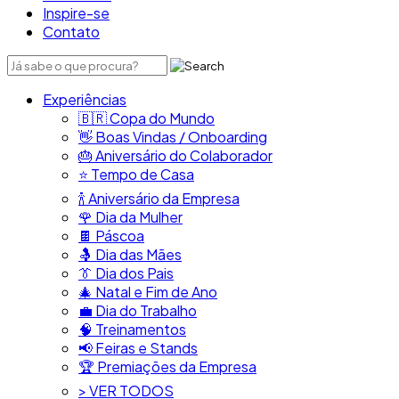
Inspire-se
Contato
Experiências
🇧🇷​ Copa do Mundo
👋​ Boas Vindas / Onboarding
🎂​ Aniversário do Colaborador
⭐​ Tempo de Casa
​🍾​ Aniversário da Empresa
🌹 Dia da Mulher
🍫​ Páscoa
🤱 Dia das Mães
👔​ Dia dos Pais
🎄 Natal e Fim de Ano
💼​ Dia do Trabalho
🧠​ Treinamentos
📢​ Feiras e Stands
🏆 Premiações da Empresa
> VER TODOS