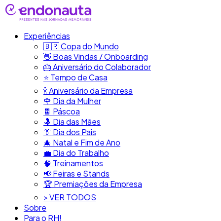
Experiências
🇧🇷​ Copa do Mundo
👋​ Boas Vindas / Onboarding
🎂​ Aniversário do Colaborador
⭐​ Tempo de Casa
​🍾​ Aniversário da Empresa
🌹 Dia da Mulher
🍫​ Páscoa
🤱 Dia das Mães
👔​ Dia dos Pais
🎄 Natal e Fim de Ano
💼​ Dia do Trabalho
🧠​ Treinamentos
📢​ Feiras e Stands
🏆 Premiações da Empresa
> VER TODOS
Sobre
Para o RH!