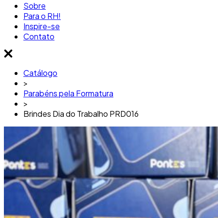
Sobre
Para o RH!
Inspire-se
Contato
Catálogo
>
Parabéns pela Formatura
>
Brindes Dia do Trabalho PRD016