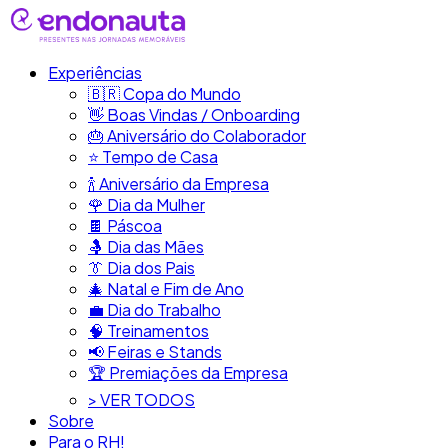
Experiências
🇧🇷​ Copa do Mundo
👋​ Boas Vindas / Onboarding
🎂​ Aniversário do Colaborador
⭐​ Tempo de Casa
​🍾​ Aniversário da Empresa
🌹 Dia da Mulher
🍫​ Páscoa
🤱 Dia das Mães
👔​ Dia dos Pais
🎄 Natal e Fim de Ano
💼​ Dia do Trabalho
🧠​ Treinamentos
📢​ Feiras e Stands
🏆 Premiações da Empresa
> VER TODOS
Sobre
Para o RH!