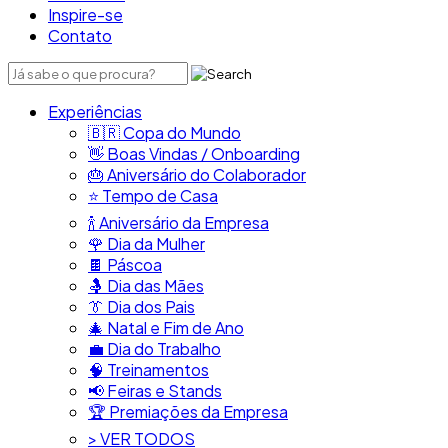
Inspire-se
Contato
Experiências
🇧🇷​ Copa do Mundo
👋​ Boas Vindas / Onboarding
🎂​ Aniversário do Colaborador
⭐​ Tempo de Casa
​🍾​ Aniversário da Empresa
🌹 Dia da Mulher
🍫​ Páscoa
🤱 Dia das Mães
👔​ Dia dos Pais
🎄 Natal e Fim de Ano
💼​ Dia do Trabalho
🧠​ Treinamentos
📢​ Feiras e Stands
🏆 Premiações da Empresa
> VER TODOS