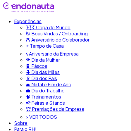
Experiências
🇧🇷​ Copa do Mundo
👋​ Boas Vindas / Onboarding
🎂​ Aniversário do Colaborador
⭐​ Tempo de Casa
​🍾​ Aniversário da Empresa
🌹 Dia da Mulher
🍫​ Páscoa
🤱 Dia das Mães
👔​ Dia dos Pais
🎄 Natal e Fim de Ano
💼​ Dia do Trabalho
🧠​ Treinamentos
📢​ Feiras e Stands
🏆 Premiações da Empresa
> VER TODOS
Sobre
Para o RH!