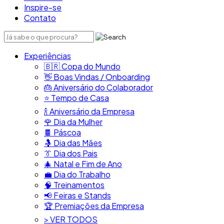
Inspire-se
Contato
Experiências
🇧🇷​ Copa do Mundo
👋​ Boas Vindas / Onboarding
🎂​ Aniversário do Colaborador
⭐​ Tempo de Casa
​🍾​ Aniversário da Empresa
🌹 Dia da Mulher
🍫​ Páscoa
🤱 Dia das Mães
👔​ Dia dos Pais
🎄 Natal e Fim de Ano
💼​ Dia do Trabalho
🧠​ Treinamentos
📢​ Feiras e Stands
🏆 Premiações da Empresa
> VER TODOS