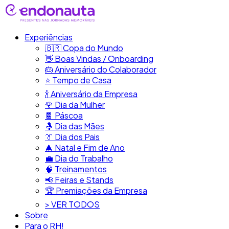
Experiências
🇧🇷​ Copa do Mundo
👋​ Boas Vindas / Onboarding
🎂​ Aniversário do Colaborador
⭐​ Tempo de Casa
​🍾​ Aniversário da Empresa
🌹 Dia da Mulher
🍫​ Páscoa
🤱 Dia das Mães
👔​ Dia dos Pais
🎄 Natal e Fim de Ano
💼​ Dia do Trabalho
🧠​ Treinamentos
📢​ Feiras e Stands
🏆 Premiações da Empresa
> VER TODOS
Sobre
Para o RH!