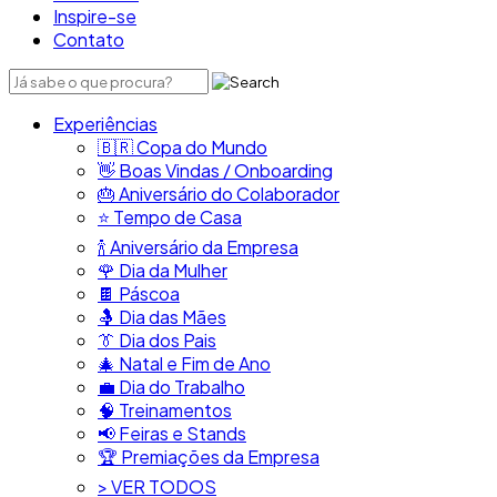
Inspire-se
Contato
Experiências
🇧🇷​ Copa do Mundo
👋​ Boas Vindas / Onboarding
🎂​ Aniversário do Colaborador
⭐​ Tempo de Casa
​🍾​ Aniversário da Empresa
🌹 Dia da Mulher
🍫​ Páscoa
🤱 Dia das Mães
👔​ Dia dos Pais
🎄 Natal e Fim de Ano
💼​ Dia do Trabalho
🧠​ Treinamentos
📢​ Feiras e Stands
🏆 Premiações da Empresa
> VER TODOS