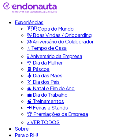
Experiências
🇧🇷​ Copa do Mundo
👋​ Boas Vindas / Onboarding
🎂​ Aniversário do Colaborador
⭐​ Tempo de Casa
​🍾​ Aniversário da Empresa
🌹 Dia da Mulher
🍫​ Páscoa
🤱 Dia das Mães
👔​ Dia dos Pais
🎄 Natal e Fim de Ano
💼​ Dia do Trabalho
🧠​ Treinamentos
📢​ Feiras e Stands
🏆 Premiações da Empresa
> VER TODOS
Sobre
Para o RH!