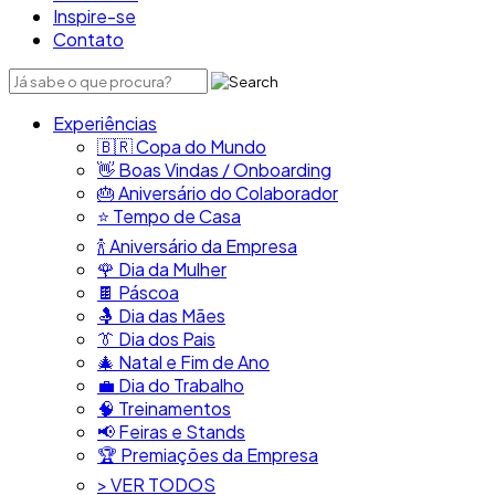
Inspire-se
Contato
Experiências
🇧🇷​ Copa do Mundo
👋​ Boas Vindas / Onboarding
🎂​ Aniversário do Colaborador
⭐​ Tempo de Casa
​🍾​ Aniversário da Empresa
🌹 Dia da Mulher
🍫​ Páscoa
🤱 Dia das Mães
👔​ Dia dos Pais
🎄 Natal e Fim de Ano
💼​ Dia do Trabalho
🧠​ Treinamentos
📢​ Feiras e Stands
🏆 Premiações da Empresa
> VER TODOS