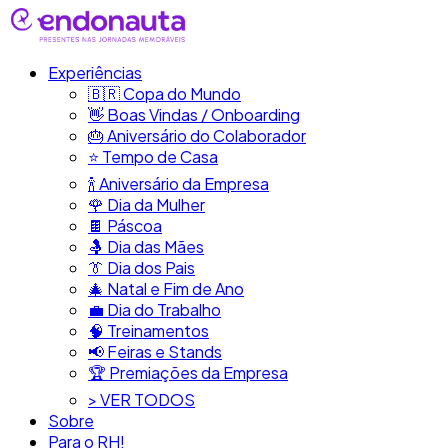
Experiências
🇧🇷​ Copa do Mundo
👋​ Boas Vindas / Onboarding
🎂​ Aniversário do Colaborador
⭐​ Tempo de Casa
​🍾​ Aniversário da Empresa
🌹 Dia da Mulher
🍫​ Páscoa
🤱 Dia das Mães
👔​ Dia dos Pais
🎄 Natal e Fim de Ano
💼​ Dia do Trabalho
🧠​ Treinamentos
📢​ Feiras e Stands
🏆 Premiações da Empresa
> VER TODOS
Sobre
Para o RH!