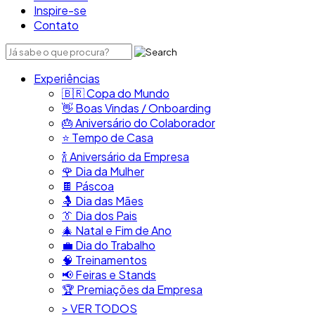
Inspire-se
Contato
Experiências
🇧🇷​ Copa do Mundo
👋​ Boas Vindas / Onboarding
🎂​ Aniversário do Colaborador
⭐​ Tempo de Casa
​🍾​ Aniversário da Empresa
🌹 Dia da Mulher
🍫​ Páscoa
🤱 Dia das Mães
👔​ Dia dos Pais
🎄 Natal e Fim de Ano
💼​ Dia do Trabalho
🧠​ Treinamentos
📢​ Feiras e Stands
🏆 Premiações da Empresa
> VER TODOS