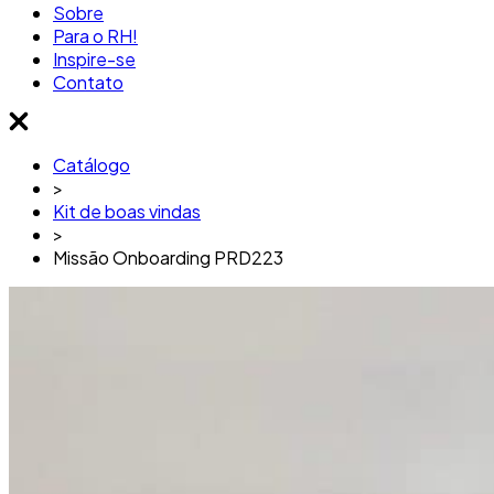
Sobre
Para o RH!
Inspire-se
Contato
Catálogo
>
Kit de boas vindas
>
Missão Onboarding PRD223