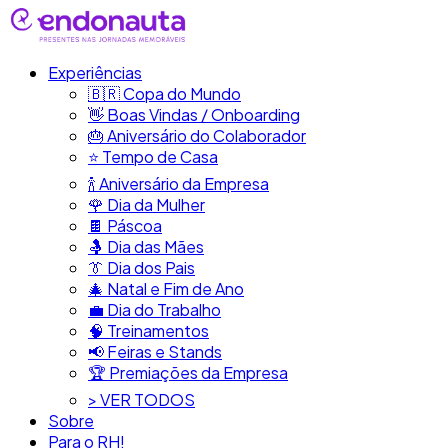
Experiências
🇧🇷​ Copa do Mundo
👋​ Boas Vindas / Onboarding
🎂​ Aniversário do Colaborador
⭐​ Tempo de Casa
​🍾​ Aniversário da Empresa
🌹 Dia da Mulher
🍫​ Páscoa
🤱 Dia das Mães
👔​ Dia dos Pais
🎄 Natal e Fim de Ano
💼​ Dia do Trabalho
🧠​ Treinamentos
📢​ Feiras e Stands
🏆 Premiações da Empresa
> VER TODOS
Sobre
Para o RH!