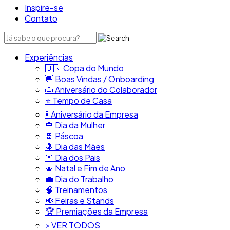
Inspire-se
Contato
Experiências
🇧🇷​ Copa do Mundo
👋​ Boas Vindas / Onboarding
🎂​ Aniversário do Colaborador
⭐​ Tempo de Casa
​🍾​ Aniversário da Empresa
🌹 Dia da Mulher
🍫​ Páscoa
🤱 Dia das Mães
👔​ Dia dos Pais
🎄 Natal e Fim de Ano
💼​ Dia do Trabalho
🧠​ Treinamentos
📢​ Feiras e Stands
🏆 Premiações da Empresa
> VER TODOS