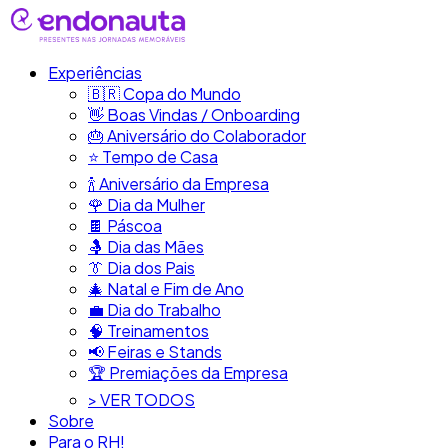
Experiências
🇧🇷​ Copa do Mundo
👋​ Boas Vindas / Onboarding
🎂​ Aniversário do Colaborador
⭐​ Tempo de Casa
​🍾​ Aniversário da Empresa
🌹 Dia da Mulher
🍫​ Páscoa
🤱 Dia das Mães
👔​ Dia dos Pais
🎄 Natal e Fim de Ano
💼​ Dia do Trabalho
🧠​ Treinamentos
📢​ Feiras e Stands
🏆 Premiações da Empresa
> VER TODOS
Sobre
Para o RH!