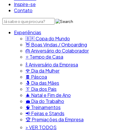
Inspire-se
Contato
Experiências
🇧🇷​ Copa do Mundo
👋​ Boas Vindas / Onboarding
🎂​ Aniversário do Colaborador
⭐​ Tempo de Casa
​🍾​ Aniversário da Empresa
🌹 Dia da Mulher
🍫​ Páscoa
🤱 Dia das Mães
👔​ Dia dos Pais
🎄 Natal e Fim de Ano
💼​ Dia do Trabalho
🧠​ Treinamentos
📢​ Feiras e Stands
🏆 Premiações da Empresa
> VER TODOS