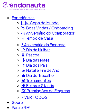
Experiências
🇧🇷​ Copa do Mundo
👋​ Boas Vindas / Onboarding
🎂​ Aniversário do Colaborador
⭐​ Tempo de Casa
​🍾​ Aniversário da Empresa
🌹 Dia da Mulher
🍫​ Páscoa
🤱 Dia das Mães
👔​ Dia dos Pais
🎄 Natal e Fim de Ano
💼​ Dia do Trabalho
🧠​ Treinamentos
📢​ Feiras e Stands
🏆 Premiações da Empresa
> VER TODOS
Sobre
Para o RH!