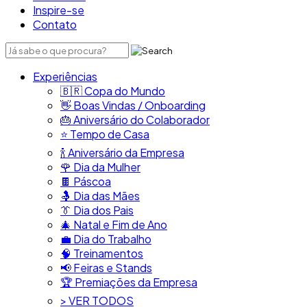
Inspire-se
Contato
Experiências
🇧🇷​ Copa do Mundo
👋​ Boas Vindas / Onboarding
🎂​ Aniversário do Colaborador
⭐​ Tempo de Casa
​🍾​ Aniversário da Empresa
🌹 Dia da Mulher
🍫​ Páscoa
🤱 Dia das Mães
👔​ Dia dos Pais
🎄 Natal e Fim de Ano
💼​ Dia do Trabalho
🧠​ Treinamentos
📢​ Feiras e Stands
🏆 Premiações da Empresa
> VER TODOS