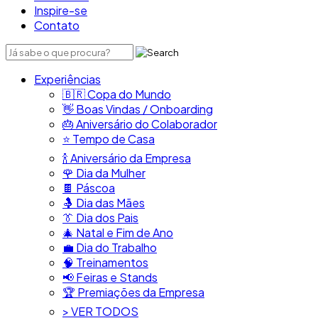
Inspire-se
Contato
Experiências
🇧🇷​ Copa do Mundo
👋​ Boas Vindas / Onboarding
🎂​ Aniversário do Colaborador
⭐​ Tempo de Casa
​🍾​ Aniversário da Empresa
🌹 Dia da Mulher
🍫​ Páscoa
🤱 Dia das Mães
👔​ Dia dos Pais
🎄 Natal e Fim de Ano
💼​ Dia do Trabalho
🧠​ Treinamentos
📢​ Feiras e Stands
🏆 Premiações da Empresa
> VER TODOS