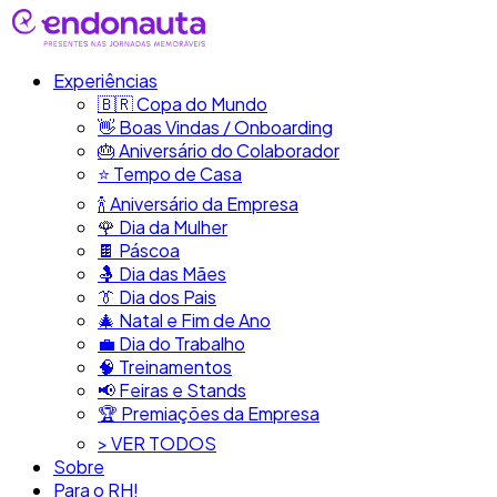
Experiências
🇧🇷​ Copa do Mundo
👋​ Boas Vindas / Onboarding
🎂​ Aniversário do Colaborador
⭐​ Tempo de Casa
​🍾​ Aniversário da Empresa
🌹 Dia da Mulher
🍫​ Páscoa
🤱 Dia das Mães
👔​ Dia dos Pais
🎄 Natal e Fim de Ano
💼​ Dia do Trabalho
🧠​ Treinamentos
📢​ Feiras e Stands
🏆 Premiações da Empresa
> VER TODOS
Sobre
Para o RH!