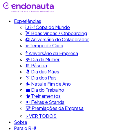
Experiências
🇧🇷​ Copa do Mundo
👋​ Boas Vindas / Onboarding
🎂​ Aniversário do Colaborador
⭐​ Tempo de Casa
​🍾​ Aniversário da Empresa
🌹 Dia da Mulher
🍫​ Páscoa
🤱 Dia das Mães
👔​ Dia dos Pais
🎄 Natal e Fim de Ano
💼​ Dia do Trabalho
🧠​ Treinamentos
📢​ Feiras e Stands
🏆 Premiações da Empresa
> VER TODOS
Sobre
Para o RH!