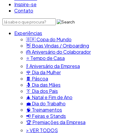
Inspire-se
Contato
Experiências
🇧🇷​ Copa do Mundo
👋​ Boas Vindas / Onboarding
🎂​ Aniversário do Colaborador
⭐​ Tempo de Casa
​🍾​ Aniversário da Empresa
🌹 Dia da Mulher
🍫​ Páscoa
🤱 Dia das Mães
👔​ Dia dos Pais
🎄 Natal e Fim de Ano
💼​ Dia do Trabalho
🧠​ Treinamentos
📢​ Feiras e Stands
🏆 Premiações da Empresa
> VER TODOS