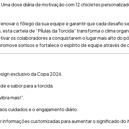
il! Uma dose diária de motivação com 12 chicletes personaliza
renovar o fôlego da sua equipe e garantir que cada desafio 
esta cartela de “Pílulas da Torcida” transforma o clima org
otivar os colaboradores a conquistarem o lugar mais alto do 
romove sorrisos e fortalece o espírito de equipe através de
ign exclusivo da Copa 2026
.
ade e sabor para a torcida
ibra mais!”
.
o aos cuidados e o engajamento diário
.
luir informações customizadas para aumentar o significado do 