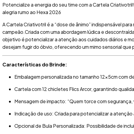
Potencialize a energia do seu time com a Cartela Criativotr
alegria rumo ao Hexa 2026
A
Cartela Criativotril
é a “dose de ânimo” indispensável para 
campeão
.
Criada com uma abordagem lúdica e descontraída, 
objetivo é potencializar a atenção aos cuidados diários e m
desejam fugir do óbvio, oferecendo um mimo sensorial que p
Características do Brinde:
Embalagem personalizada
no tamanho 12x5cm com des
Cartela com 12 chicletes Flics Arcor
, garantindo qualid
Mensagem de impacto
: “Quem torce com segurança, v
Indicação de uso
: Criada para potencializar a atençã
Opcional de Bula Personalizada
: Possibilidade de inc