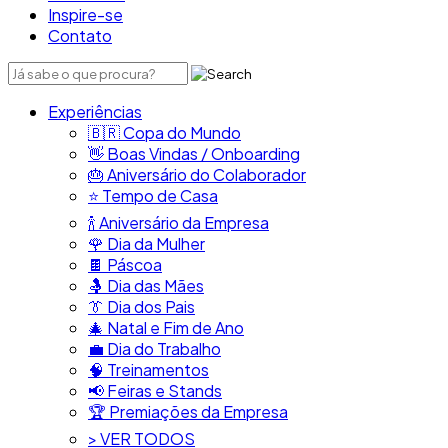
Inspire-se
Contato
Experiências
🇧🇷​ Copa do Mundo
👋​ Boas Vindas / Onboarding
🎂​ Aniversário do Colaborador
⭐​ Tempo de Casa
​🍾​ Aniversário da Empresa
🌹 Dia da Mulher
🍫​ Páscoa
🤱 Dia das Mães
👔​ Dia dos Pais
🎄 Natal e Fim de Ano
💼​ Dia do Trabalho
🧠​ Treinamentos
📢​ Feiras e Stands
🏆 Premiações da Empresa
> VER TODOS