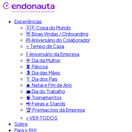
Experiências
🇧🇷​ Copa do Mundo
👋​ Boas Vindas / Onboarding
🎂​ Aniversário do Colaborador
⭐​ Tempo de Casa
​🍾​ Aniversário da Empresa
🌹 Dia da Mulher
🍫​ Páscoa
🤱 Dia das Mães
👔​ Dia dos Pais
🎄 Natal e Fim de Ano
💼​ Dia do Trabalho
🧠​ Treinamentos
📢​ Feiras e Stands
🏆 Premiações da Empresa
> VER TODOS
Sobre
Para o RH!