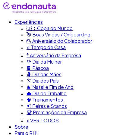
Experiências
🇧🇷​ Copa do Mundo
👋​ Boas Vindas / Onboarding
🎂​ Aniversário do Colaborador
⭐​ Tempo de Casa
​🍾​ Aniversário da Empresa
🌹 Dia da Mulher
🍫​ Páscoa
🤱 Dia das Mães
👔​ Dia dos Pais
🎄 Natal e Fim de Ano
💼​ Dia do Trabalho
🧠​ Treinamentos
📢​ Feiras e Stands
🏆 Premiações da Empresa
> VER TODOS
Sobre
Para o RH!