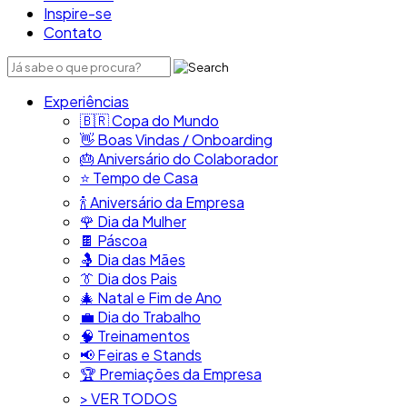
Inspire-se
Contato
Experiências
🇧🇷​ Copa do Mundo
👋​ Boas Vindas / Onboarding
🎂​ Aniversário do Colaborador
⭐​ Tempo de Casa
​🍾​ Aniversário da Empresa
🌹 Dia da Mulher
🍫​ Páscoa
🤱 Dia das Mães
👔​ Dia dos Pais
🎄 Natal e Fim de Ano
💼​ Dia do Trabalho
🧠​ Treinamentos
📢​ Feiras e Stands
🏆 Premiações da Empresa
> VER TODOS