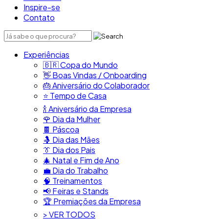
Inspire-se
Contato
Experiências
🇧🇷​ Copa do Mundo
👋​ Boas Vindas / Onboarding
🎂​ Aniversário do Colaborador
⭐​ Tempo de Casa
​🍾​ Aniversário da Empresa
🌹 Dia da Mulher
🍫​ Páscoa
🤱 Dia das Mães
👔​ Dia dos Pais
🎄 Natal e Fim de Ano
💼​ Dia do Trabalho
🧠​ Treinamentos
📢​ Feiras e Stands
🏆 Premiações da Empresa
> VER TODOS