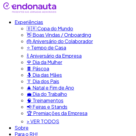
Experiências
🇧🇷​ Copa do Mundo
👋​ Boas Vindas / Onboarding
🎂​ Aniversário do Colaborador
⭐​ Tempo de Casa
​🍾​ Aniversário da Empresa
🌹 Dia da Mulher
🍫​ Páscoa
🤱 Dia das Mães
👔​ Dia dos Pais
🎄 Natal e Fim de Ano
💼​ Dia do Trabalho
🧠​ Treinamentos
📢​ Feiras e Stands
🏆 Premiações da Empresa
> VER TODOS
Sobre
Para o RH!