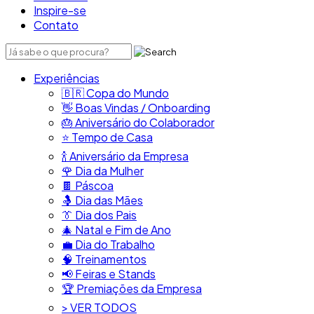
Inspire-se
Contato
Experiências
🇧🇷​ Copa do Mundo
👋​ Boas Vindas / Onboarding
🎂​ Aniversário do Colaborador
⭐​ Tempo de Casa
​🍾​ Aniversário da Empresa
🌹 Dia da Mulher
🍫​ Páscoa
🤱 Dia das Mães
👔​ Dia dos Pais
🎄 Natal e Fim de Ano
💼​ Dia do Trabalho
🧠​ Treinamentos
📢​ Feiras e Stands
🏆 Premiações da Empresa
> VER TODOS