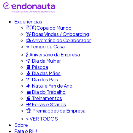
Experiências
🇧🇷​ Copa do Mundo
👋​ Boas Vindas / Onboarding
🎂​ Aniversário do Colaborador
⭐​ Tempo de Casa
​🍾​ Aniversário da Empresa
🌹 Dia da Mulher
🍫​ Páscoa
🤱 Dia das Mães
👔​ Dia dos Pais
🎄 Natal e Fim de Ano
💼​ Dia do Trabalho
🧠​ Treinamentos
📢​ Feiras e Stands
🏆 Premiações da Empresa
> VER TODOS
Sobre
Para o RH!