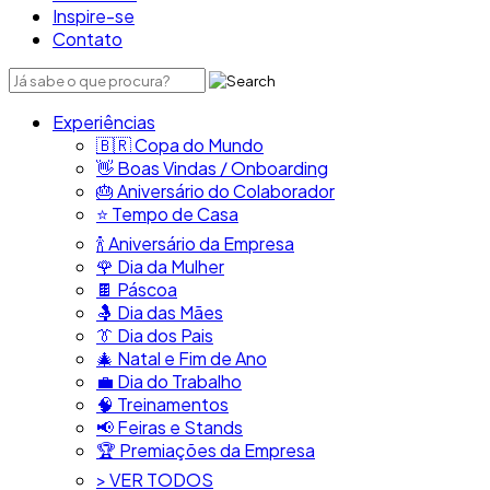
Inspire-se
Contato
Experiências
🇧🇷​ Copa do Mundo
👋​ Boas Vindas / Onboarding
🎂​ Aniversário do Colaborador
⭐​ Tempo de Casa
​🍾​ Aniversário da Empresa
🌹 Dia da Mulher
🍫​ Páscoa
🤱 Dia das Mães
👔​ Dia dos Pais
🎄 Natal e Fim de Ano
💼​ Dia do Trabalho
🧠​ Treinamentos
📢​ Feiras e Stands
🏆 Premiações da Empresa
> VER TODOS