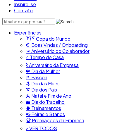
Inspire-se
Contato
Experiências
🇧🇷​ Copa do Mundo
👋​ Boas Vindas / Onboarding
🎂​ Aniversário do Colaborador
⭐​ Tempo de Casa
​🍾​ Aniversário da Empresa
🌹 Dia da Mulher
🍫​ Páscoa
🤱 Dia das Mães
👔​ Dia dos Pais
🎄 Natal e Fim de Ano
💼​ Dia do Trabalho
🧠​ Treinamentos
📢​ Feiras e Stands
🏆 Premiações da Empresa
> VER TODOS