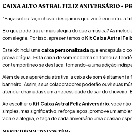
CAIXA ALTO ASTRAL FELIZ ANIVERSÁRIO • P
“Faça sol ou faça chuva, desejamos que você encontre a tril
E o que pode trazer mais alegria do que a música? As melod
com alegria. Por isso, apresentamos o
Kit Caixa Astral Fel
Este kit inclui uma
caixa personalizada
que encapsula o co
prova d’água. Esta caixa de som moderna se tornou a tendê
contemporâneo se destaca, tornando-a uma adição indispe
Além de sua aparência atrativa, a caixa de som é altamente f
banheiro. Assim, seus colaboradores poderão ouvir suas mú
atender chamadas sem a necessidade de sair do chuveiro. Es
Ao escolher o
Kit Caixa Astral Feliz Aniversário
, você não
simples, mas significativo, reforça laços, promove um ambi
vida e a alegria, e faça de cada aniversário uma ocasião espe
NESTE PRODUTO CONTÉM: