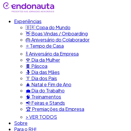
Experiências
🇧🇷​ Copa do Mundo
👋​ Boas Vindas / Onboarding
🎂​ Aniversário do Colaborador
⭐​ Tempo de Casa
​🍾​ Aniversário da Empresa
🌹 Dia da Mulher
🍫​ Páscoa
🤱 Dia das Mães
👔​ Dia dos Pais
🎄 Natal e Fim de Ano
💼​ Dia do Trabalho
🧠​ Treinamentos
📢​ Feiras e Stands
🏆 Premiações da Empresa
> VER TODOS
Sobre
Para o RH!