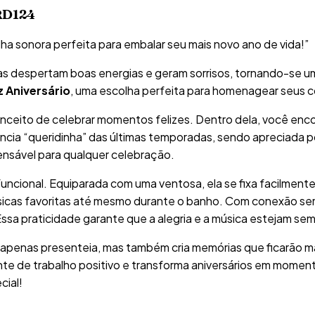
RD124
ha sonora perfeita para embalar seu mais novo ano de vida!”
ias despertam boas energias e geram sorrisos, tornando-se u
iz Aniversário
, uma escolha perfeita para homenagear seus 
nceito de celebrar momentos felizes. Dentro dela, você enc
ncia “queridinha” das últimas temporadas, sendo apreciada p
nsável para qualquer celebração.
uncional. Equiparada com uma ventosa, ela se fixa facilmente 
sicas favoritas até mesmo durante o banho. Com conexão sem 
sa praticidade garante que a alegria e a música estejam semp
 apenas presenteia, mas também cria memórias que ficarão 
ente de trabalho positivo e transforma aniversários em mome
cial!