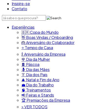
Inspire-se
Contato
Experiências
🇧🇷​ Copa do Mundo
👋​ Boas Vindas / Onboarding
🎂​ Aniversário do Colaborador
⭐​ Tempo de Casa
​🍾​ Aniversário da Empresa
🌹 Dia da Mulher
🍫​ Páscoa
🤱 Dia das Mães
👔​ Dia dos Pais
🎄 Natal e Fim de Ano
💼​ Dia do Trabalho
🧠​ Treinamentos
📢​ Feiras e Stands
🏆 Premiações da Empresa
> VER TODOS