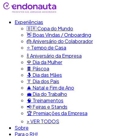
Experiências
🇧🇷​ Copa do Mundo
👋​ Boas Vindas / Onboarding
🎂​ Aniversário do Colaborador
⭐​ Tempo de Casa
​🍾​ Aniversário da Empresa
🌹 Dia da Mulher
🍫​ Páscoa
🤱 Dia das Mães
👔​ Dia dos Pais
🎄 Natal e Fim de Ano
💼​ Dia do Trabalho
🧠​ Treinamentos
📢​ Feiras e Stands
🏆 Premiações da Empresa
> VER TODOS
Sobre
Para o RH!