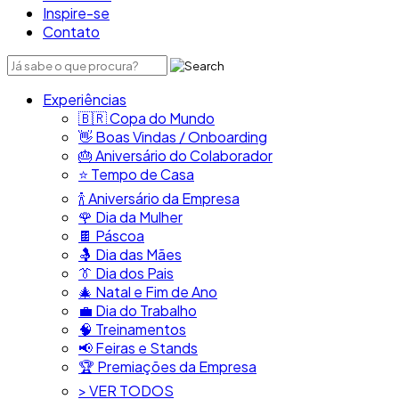
Inspire-se
Contato
Experiências
🇧🇷​ Copa do Mundo
👋​ Boas Vindas / Onboarding
🎂​ Aniversário do Colaborador
⭐​ Tempo de Casa
​🍾​ Aniversário da Empresa
🌹 Dia da Mulher
🍫​ Páscoa
🤱 Dia das Mães
👔​ Dia dos Pais
🎄 Natal e Fim de Ano
💼​ Dia do Trabalho
🧠​ Treinamentos
📢​ Feiras e Stands
🏆 Premiações da Empresa
> VER TODOS