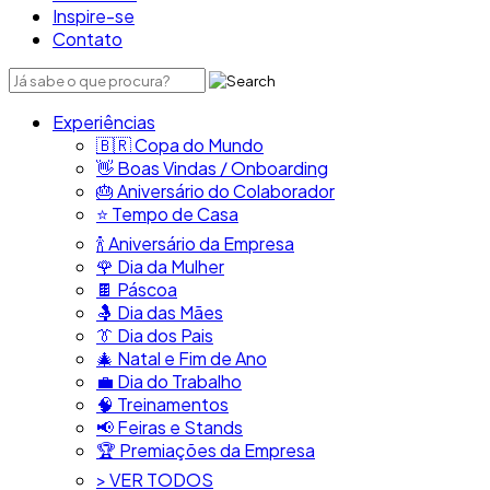
Inspire-se
Contato
Experiências
🇧🇷​ Copa do Mundo
👋​ Boas Vindas / Onboarding
🎂​ Aniversário do Colaborador
⭐​ Tempo de Casa
​🍾​ Aniversário da Empresa
🌹 Dia da Mulher
🍫​ Páscoa
🤱 Dia das Mães
👔​ Dia dos Pais
🎄 Natal e Fim de Ano
💼​ Dia do Trabalho
🧠​ Treinamentos
📢​ Feiras e Stands
🏆 Premiações da Empresa
> VER TODOS