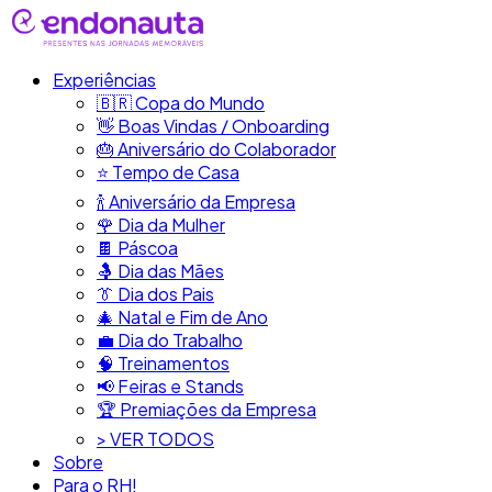
Experiências
🇧🇷​ Copa do Mundo
👋​ Boas Vindas / Onboarding
🎂​ Aniversário do Colaborador
⭐​ Tempo de Casa
​🍾​ Aniversário da Empresa
🌹 Dia da Mulher
🍫​ Páscoa
🤱 Dia das Mães
👔​ Dia dos Pais
🎄 Natal e Fim de Ano
💼​ Dia do Trabalho
🧠​ Treinamentos
📢​ Feiras e Stands
🏆 Premiações da Empresa
> VER TODOS
Sobre
Para o RH!