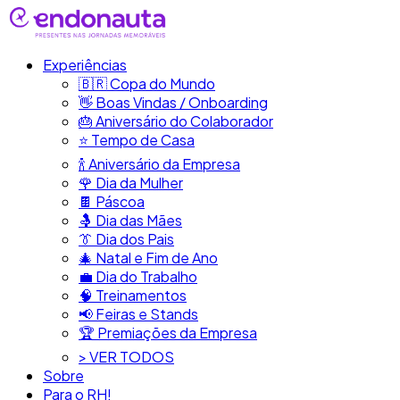
Experiências
🇧🇷​ Copa do Mundo
👋​ Boas Vindas / Onboarding
🎂​ Aniversário do Colaborador
⭐​ Tempo de Casa
​🍾​ Aniversário da Empresa
🌹 Dia da Mulher
🍫​ Páscoa
🤱 Dia das Mães
👔​ Dia dos Pais
🎄 Natal e Fim de Ano
💼​ Dia do Trabalho
🧠​ Treinamentos
📢​ Feiras e Stands
🏆 Premiações da Empresa
> VER TODOS
Sobre
Para o RH!