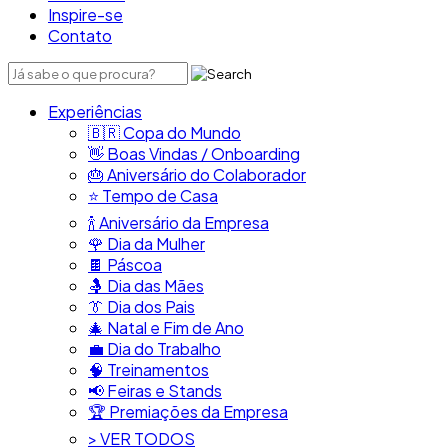
Inspire-se
Contato
Experiências
🇧🇷​ Copa do Mundo
👋​ Boas Vindas / Onboarding
🎂​ Aniversário do Colaborador
⭐​ Tempo de Casa
​🍾​ Aniversário da Empresa
🌹 Dia da Mulher
🍫​ Páscoa
🤱 Dia das Mães
👔​ Dia dos Pais
🎄 Natal e Fim de Ano
💼​ Dia do Trabalho
🧠​ Treinamentos
📢​ Feiras e Stands
🏆 Premiações da Empresa
> VER TODOS