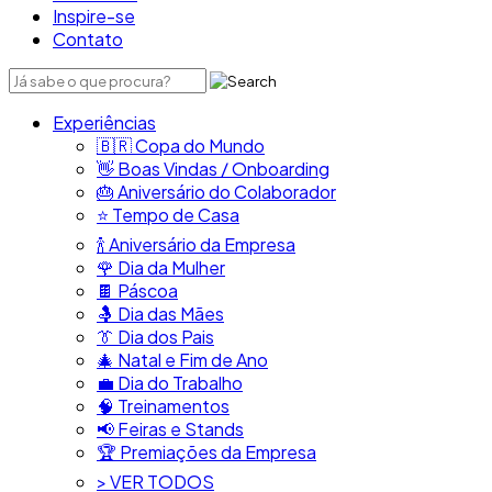
Inspire-se
Contato
Experiências
🇧🇷​ Copa do Mundo
👋​ Boas Vindas / Onboarding
🎂​ Aniversário do Colaborador
⭐​ Tempo de Casa
​🍾​ Aniversário da Empresa
🌹 Dia da Mulher
🍫​ Páscoa
🤱 Dia das Mães
👔​ Dia dos Pais
🎄 Natal e Fim de Ano
💼​ Dia do Trabalho
🧠​ Treinamentos
📢​ Feiras e Stands
🏆 Premiações da Empresa
> VER TODOS