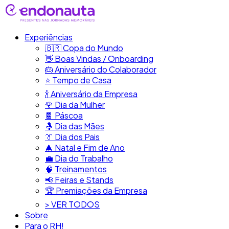
Experiências
🇧🇷​ Copa do Mundo
👋​ Boas Vindas / Onboarding
🎂​ Aniversário do Colaborador
⭐​ Tempo de Casa
​🍾​ Aniversário da Empresa
🌹 Dia da Mulher
🍫​ Páscoa
🤱 Dia das Mães
👔​ Dia dos Pais
🎄 Natal e Fim de Ano
💼​ Dia do Trabalho
🧠​ Treinamentos
📢​ Feiras e Stands
🏆 Premiações da Empresa
> VER TODOS
Sobre
Para o RH!