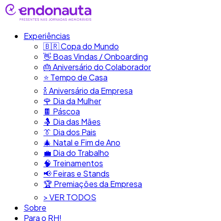
Experiências
🇧🇷​ Copa do Mundo
👋​ Boas Vindas / Onboarding
🎂​ Aniversário do Colaborador
⭐​ Tempo de Casa
​🍾​ Aniversário da Empresa
🌹 Dia da Mulher
🍫​ Páscoa
🤱 Dia das Mães
👔​ Dia dos Pais
🎄 Natal e Fim de Ano
💼​ Dia do Trabalho
🧠​ Treinamentos
📢​ Feiras e Stands
🏆 Premiações da Empresa
> VER TODOS
Sobre
Para o RH!