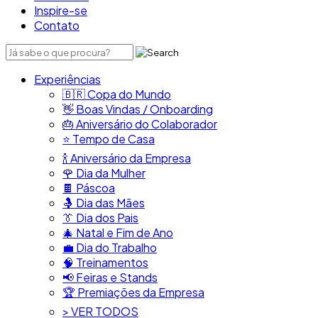
Inspire-se
Contato
Experiências
🇧🇷​ Copa do Mundo
👋​ Boas Vindas / Onboarding
🎂​ Aniversário do Colaborador
⭐​ Tempo de Casa
​🍾​ Aniversário da Empresa
🌹 Dia da Mulher
🍫​ Páscoa
🤱 Dia das Mães
👔​ Dia dos Pais
🎄 Natal e Fim de Ano
💼​ Dia do Trabalho
🧠​ Treinamentos
📢​ Feiras e Stands
🏆 Premiações da Empresa
> VER TODOS