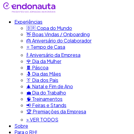
Experiências
🇧🇷​ Copa do Mundo
👋​ Boas Vindas / Onboarding
🎂​ Aniversário do Colaborador
⭐​ Tempo de Casa
​🍾​ Aniversário da Empresa
🌹 Dia da Mulher
🍫​ Páscoa
🤱 Dia das Mães
👔​ Dia dos Pais
🎄 Natal e Fim de Ano
💼​ Dia do Trabalho
🧠​ Treinamentos
📢​ Feiras e Stands
🏆 Premiações da Empresa
> VER TODOS
Sobre
Para o RH!