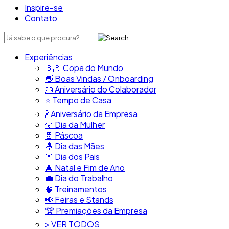
Inspire-se
Contato
Experiências
🇧🇷​ Copa do Mundo
👋​ Boas Vindas / Onboarding
🎂​ Aniversário do Colaborador
⭐​ Tempo de Casa
​🍾​ Aniversário da Empresa
🌹 Dia da Mulher
🍫​ Páscoa
🤱 Dia das Mães
👔​ Dia dos Pais
🎄 Natal e Fim de Ano
💼​ Dia do Trabalho
🧠​ Treinamentos
📢​ Feiras e Stands
🏆 Premiações da Empresa
> VER TODOS