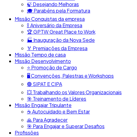
🍃​ Desejando Melhoras
🎓​ Parabéns pela Formatura
Missão Conquistas da empresa
​🍾​ Aniversário da Empresa
🏆​ GPTW Great Place to Work
🏭​ Inauguração da Nova Sede
🏅 Premiações da Empresa
Missão Tempo de casa
Missão Desenvolvimento
⭐​ Promoção de Cargo
🖥️​ Convenções, Palestras e Workshops
🟢​ SIPAT E CIPA
💥​ Trabalhando os Valores Organizacionais
​🎯​ Treinamento de Líderes
Missão Engajar Tripulante
☕​ Autocuidado e Bem Estar
🙏​ Para Agradecer
🎯​ Para Engajar e Superar Desafios
Profissões