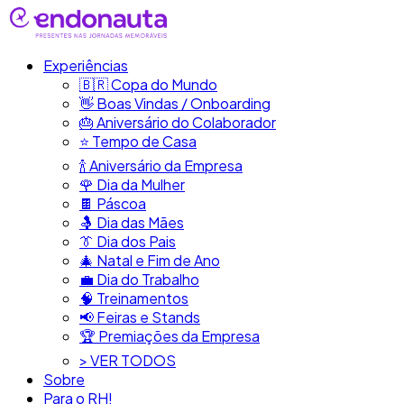
Experiências
🇧🇷​ Copa do Mundo
👋​ Boas Vindas / Onboarding
🎂​ Aniversário do Colaborador
⭐​ Tempo de Casa
​🍾​ Aniversário da Empresa
🌹 Dia da Mulher
🍫​ Páscoa
🤱 Dia das Mães
👔​ Dia dos Pais
🎄 Natal e Fim de Ano
💼​ Dia do Trabalho
🧠​ Treinamentos
📢​ Feiras e Stands
🏆 Premiações da Empresa
> VER TODOS
Sobre
Para o RH!