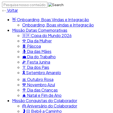
Voltar
👋​ Onboarding, Boas Vindas e Integração
Onboarding, Boas vindas e Integração
Missão Datas Comemorativas
🇧🇷​ Copa do Mundo 2026
🌹 Dia da Mulher
🍫​ Páscoa
🤱​ Dia das Mães
💼​ Dia do Trabalho
🌽 Festa Junina
👔​ Dia dos Pais
🎗️​​ Setembro Amarelo
🎀​ Outubro Rosa
​💙​ Novembro Azul
🍭​ Dia das Crianças
🎄​ Natal e Fim de Ano
Missão Conquistas do Colaborador
🎂​ Aniversário do Colaborador
🤰🏻​ Bebê a Caminho